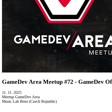
GameDev Area Meetup #72 - GameDev Off
11. 11. 2025
Meetup
GameDev Area
Music Lab
Brno (Czech Republic)