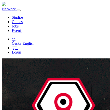
Network
Toggle
navigation
Studios
Games
Jobs
Events
en
Česky
English
Login