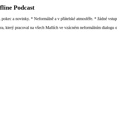
line Podcast
í, pokec a novinky. * Neformálně a v přátelské atmosféře. * žádné vstup
a, který pracoval na všech Mafiích ve vzácném neformálním dialogu o hr