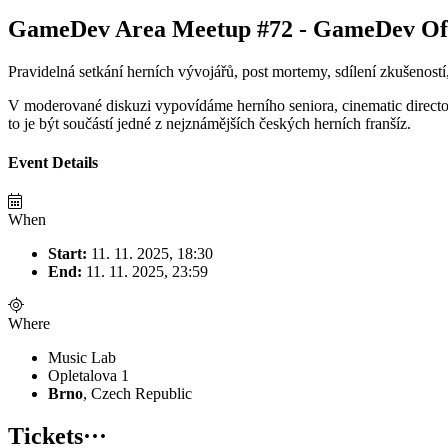
GameDev Area Meetup #72 - GameDev Off
Pravidelná setkání herních vývojářů, post mortemy, sdílení zkušenost
V moderované diskuzi vypovídáme herního seniora, cinematic director
to je být součástí jedné z nejznámějších českých herních franšíz.
Event Details
When
Start:
11. 11. 2025, 18:30
End:
11. 11. 2025, 23:59
Where
Music Lab
Opletalova 1
Brno
, Czech Republic
Tickets
···