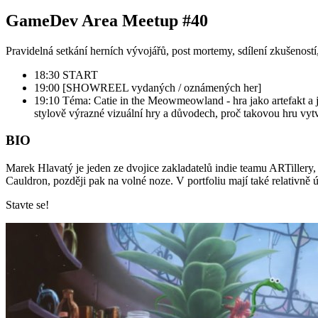
GameDev Area Meetup #40
Pravidelná setkání herních vývojářů, post mortemy, sdílení zkušenost
18:30 START
19:00 [SHOWREEL vydaných / oznámených her]
19:10 Téma: Catie in the Meowmeowland - hra jako artefakt a
stylově výrazné vizuální hry a důvodech, proč takovou hru v
BIO
Marek Hlavatý je jeden ze dvojice zakladatelů indie teamu ARTillery,
Cauldron, později pak na volné noze. V portfoliu mají také relativně
Stavte se!