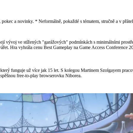
í, pokec a novinky. * Neformálně, pokaždé s tématem, stručně a v přáte
 její vývoj ve stížených "garážových" podmínkách s minimálními pros
ytvářet. Hra vyhrála cenu Best Gameplay na Game Access Conference 2
 který funguje už více jak 15 let. S kolegou Martinem Szolgayem pracov
 úspěšnou free-to-play browserovku Niborea.