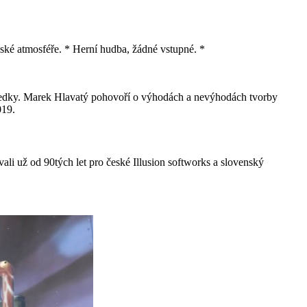
lské atmosféře. * Herní hudba, žádné vstupné. *
tředky. Marek Hlavatý pohovoří o výhodách a nevýhodách tvorby
019.
ali už od 90tých let pro české Illusion softworks a slovenský