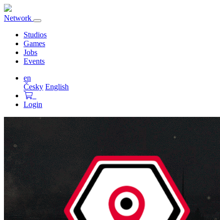
Network
Toggle
navigation
Studios
Games
Jobs
Events
en
Česky
English
Login