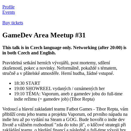
Profile
Events
Buy tickets
GameDev Area Meetup #31
This talk is in Czech language only. Networking (after 20:00) is
in both Czech and English.
Pravidelná setkání herních vývojářů, post mortemy, sdílení
zkušeností, pokec a novinky. Neformálně, pokaždé s tématem,
stručně a v přátelské atmosféře. Herní hudba, žádné vstupné.
18:30 START
19:00 SHOWREEL vydaných / oznámených her
19:10 TÉMA: Vaporum, aneb z gamedev jobu do full-time
indie režimu (= gamedev job) (Tibor Repta)
Vedoucí a hlavní zakladatel teamu Fatbot Games - Tibor Repta, vám
přiblíží cestu jeho teamu a projektu Vaporum, od prvního nápadu na
indie hru až po vydání na Steam a GOG. Bude hovořit o indie dev
životě a vážném rozhodnutí "zda do toho jít", o klíčové strategii při
zakládání teamu, o hledání financí a následně o full-time vývoji hry.