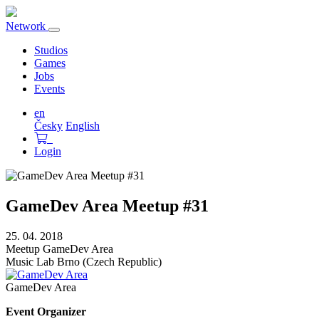
Network
Toggle
navigation
Studios
Games
Jobs
Events
en
Česky
English
Login
GameDev Area Meetup #31
25. 04. 2018
Meetup
GameDev Area
Music Lab
Brno (Czech Republic)
GameDev Area
Event Organizer