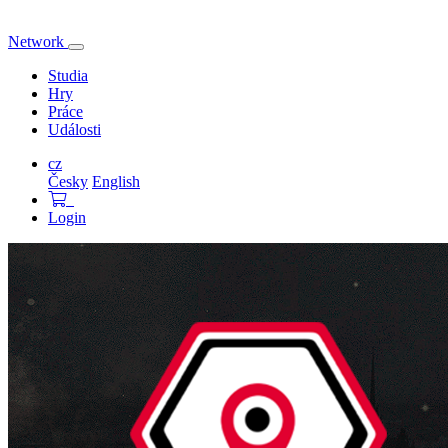
Network
Přepnout
navigaci
Studia
Hry
Práce
Události
cz
Česky
English
Login