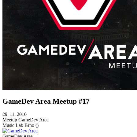
GameDev Area Meetup #17
29. 11. 2016
Meetup
GameDev Area
Music Lab
Brno ()
GameDev Area