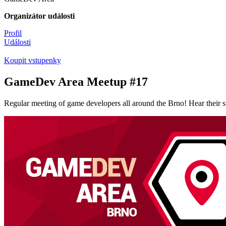
Organizátor události
Profil
Události
Koupit vstupenky
GameDev Area Meetup #17
Regular meeting of game developers all around the Brno! Hear their sto