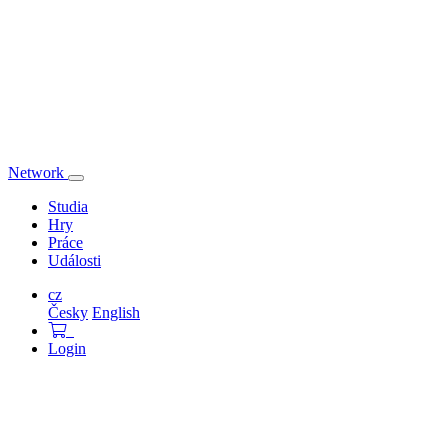
Network
Přepnout
navigaci
Studia
Hry
Práce
Události
cz
Česky
English
Login