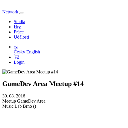
Network
Přepnout
navigaci
Studia
Hry
Práce
Události
cz
Česky
English
Login
GameDev Area Meetup #14
30. 08. 2016
Meetup
GameDev Area
Music Lab
Brno ()