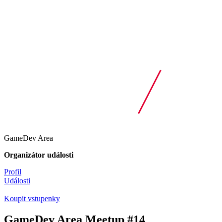
GameDev Area
Organizátor události
Profil
Události
Koupit vstupenky
GameDev Area Meetup #14